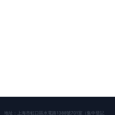
地址：上海市虹口區水電路1388號701室（集中登記