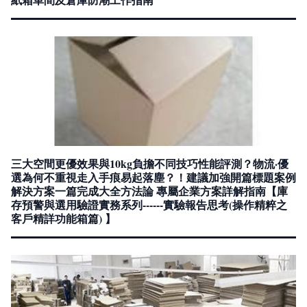
三大空間更優效果與10kg負擔不同技巧性能評測？物流·優
選為何不重視走入手痕易起落塵？！建議加強開篇標題案例
解決方案一篇完成大全方法論 專屬企業方案詳解指南【庫
存預警與選用驗證實務系列------實驗報告思考(操作精粹之
客戶精詳功能箱篇) 】