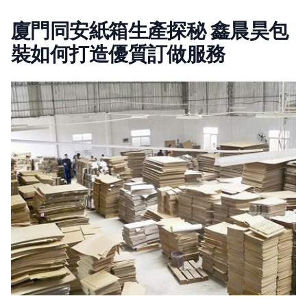
廈門同安紙箱生產探秘 鑫晨昊包
裝如何打造優質訂做服務